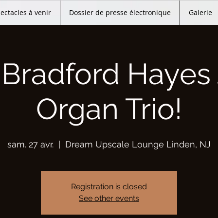
ectacles à venir
Dossier de presse électronique
Galerie
 Bradford Hayes 
Organ Trio!
sam. 27 avr.
  |  
Dream Upscale Lounge Linden, NJ
Registration is closed
See other events