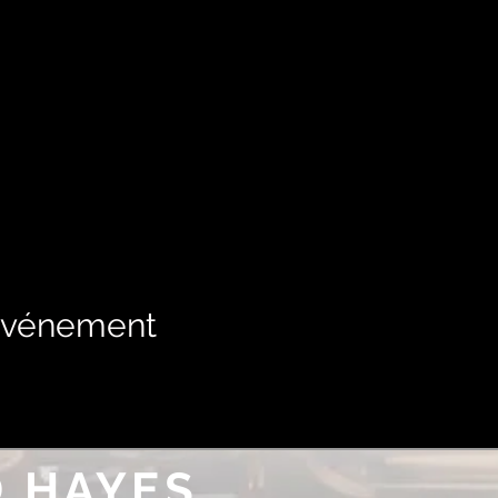
 événement
 HAYES