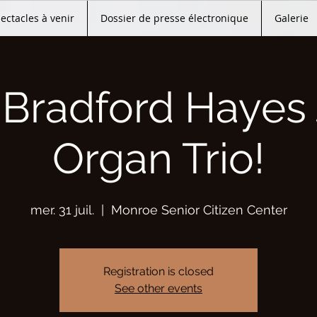
ectacles à venir
Dossier de presse électronique
Galerie
 Bradford Hayes 
Organ Trio!
mer. 31 juil.
  |  
Monroe Senior Citizen Center
Registration is closed
See other events