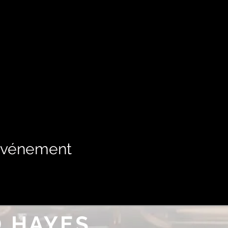
 événement
 HAYES