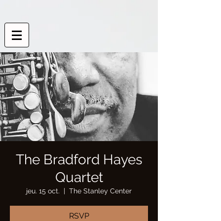
The Bradford Hayes
Quartet
jeu. 15 oct.
  |  
The Stanley Center
RSVP