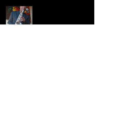
Partager cet événement
BRADFORD HAYES
Politique de confidentialité |
termes
© 2021
Bradford Hayes. Tous les droits sont réservés.
Conception du site Web par
24 East Media.