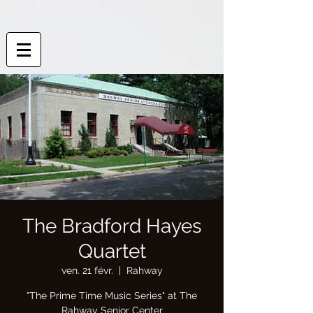
The Bradford Hayes
Quartet
ven. 21 févr.
  |  
Rahway
"The Prime Time Music Series" at The
Rahway Senior Center