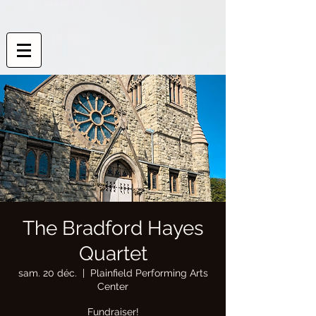
The Bradford Hayes
Quartet
sam. 20 déc.
  |  
Plainfield Performing Arts
Center
Fundraiser!