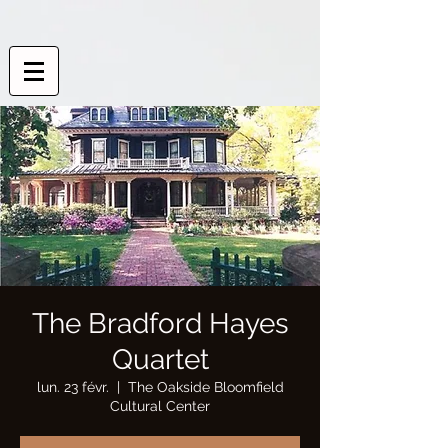
The Bradford Hayes
Quartet
lun. 23 févr.
  |  
The Oakside Bloomfield
Cultural Center