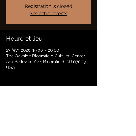
Registration is closed
See other events
Heure et lieu
23 févr. 2026, 19:00 – 20:00
The Oakside Bloomfield Cultural Center,
240 Belleville Ave, Bloomfield, NJ 07003,
USA
Partager cet événement
BRADFORD HAYES