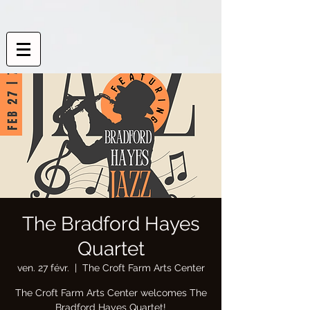
The Bradford Hayes
Quartet
ven. 27 févr.
  |  
The Croft Farm Arts Center
The Croft Farm Arts Center welcomes The
Bradford Hayes Quartet!