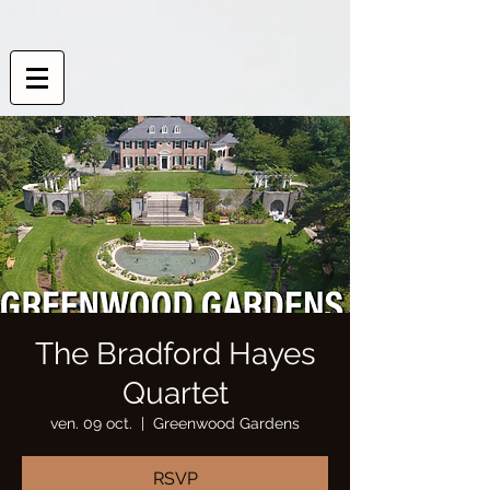
The Bradford Hayes
Quartet
ven. 09 oct.
  |  
Greenwood Gardens
RSVP