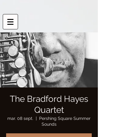
The Bradford Hayes
Quartet
mar. 08 sept.
  |  
Pershing Square Summer
Sounds