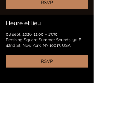
RSVP
Heure et lieu
08 sept. 2026, 12:00 – 13:30
Pershing Square Summer Sounds, 90 E
42nd St, New York, NY 10017, USA
RSVP
Partager cet événement