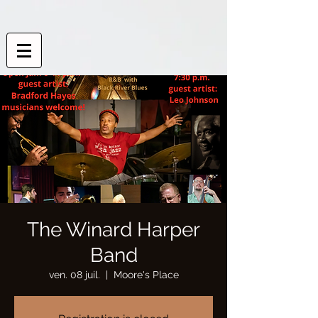
The Winard Harper
Band
ven. 08 juil.
  |  
Moore's Place