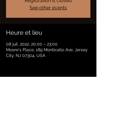
Registration is closed
See other events
Heure et lieu
08 juil. 2022, 20:00 – 23:00
Moore's Place, 189 Monticello Ave, Jersey
City, NJ 07304, USA
Partager cet événement
BRADFORD HAYES
Politique de confidentialité |
termes
© 2021