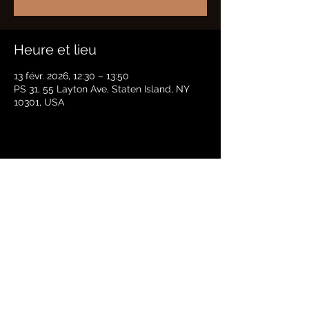
Heure et lieu
13 févr. 2026, 12:30 – 13:50
PS 31, 55 Layton Ave, Staten Island, NY
10301, USA
Partager cet événement
BRADFORD HAYES
Politique de confidentialité |
termes
© 2021
Bradford Hayes. Tous les droits sont réservés.
Conception du site Web par
24 East Media.