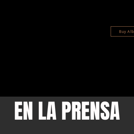
Buy Al
EN LA PRENSA