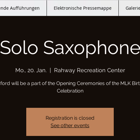
nde Aufführungen
Elektronische Pressemappe
Galeri
Solo Saxophon
Mo., 20. Jan.
  |  
Rahway Recreation Center
ford will be a part of the Opening Ceremonies of the MLK Bir
Celebration
Registration is closed
See other events