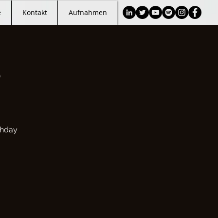
e
Kontakt
Aufnahmen
e
thday