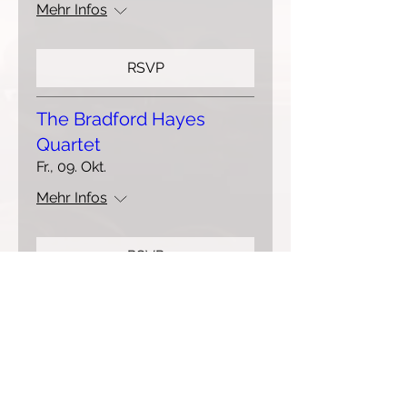
Mehr Infos
RSVP
The Bradford Hayes
Quartet
Fr., 09. Okt.
Mehr Infos
RSVP
The Bradford Hayes
Organ Trio Featuring Ms.
Lynette Sheard!
Sa., 10. Okt.