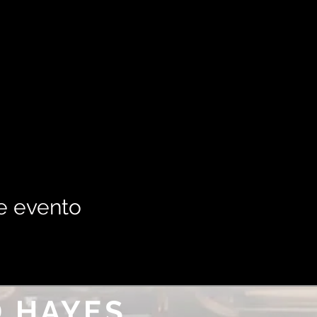
e evento
 HAYES