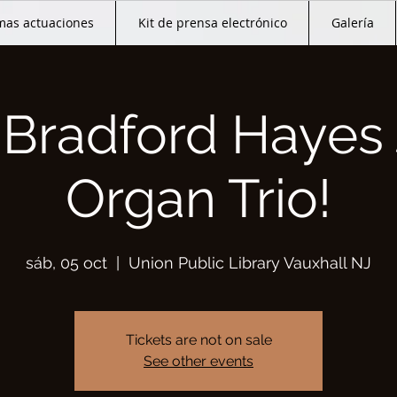
mas actuaciones
Kit de prensa electrónico
Galería
 Bradford Hayes 
Organ Trio!
sáb, 05 oct
  |  
Union Public Library Vauxhall NJ
Tickets are not on sale
See other events