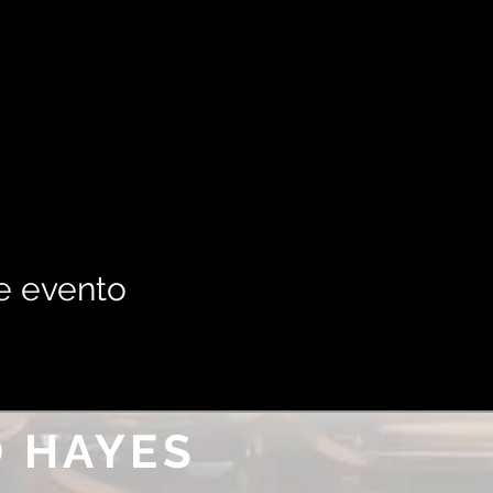
e evento
 HAYES