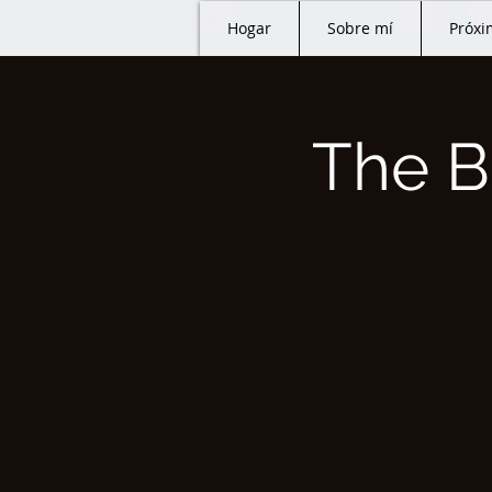
Hogar
Sobre mí
Próxi
The B