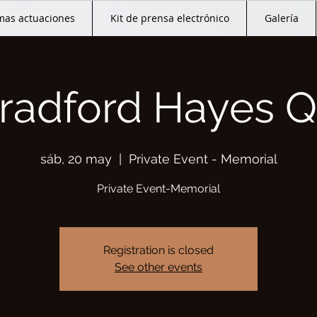
mas actuaciones
Kit de prensa electrónico
Galería
radford Hayes Q
sáb, 20 may
  |  
Private Event - Memorial
Private Event-Memorial
Registration is closed
See other events