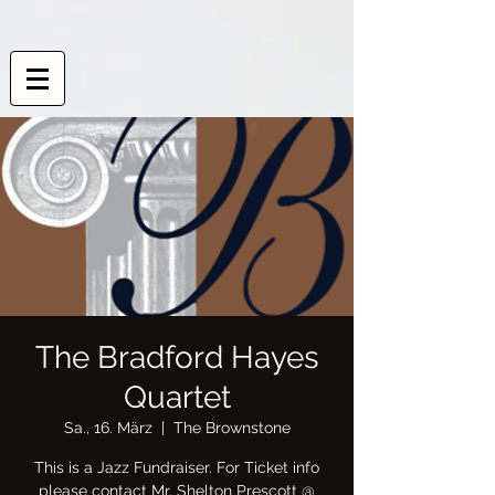
The Bradford Hayes
Quartet
Sa., 16. März
  |  
The Brownstone
This is a Jazz Fundraiser. For Ticket info
please contact Mr. Shelton Prescott @