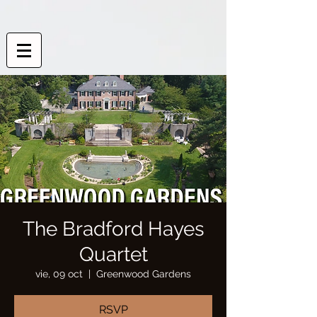
The Bradford Hayes
Quartet
vie, 09 oct
  |  
Greenwood Gardens
RSVP