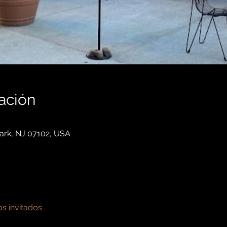
ación
wark, NJ 07102, USA
os invitados