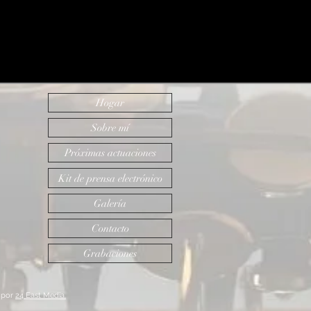
Hogar
Sobre mí
Próximas actuaciones
Kit de prensa electrónico
Galería
Contacto
Grabaciones
 por
24 East Media.