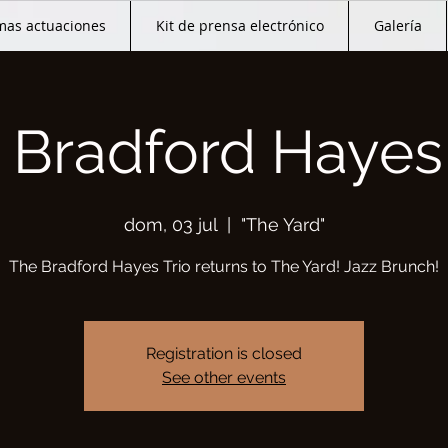
mas actuaciones
Kit de prensa electrónico
Galería
 Bradford Hayes 
dom, 03 jul
  |  
"The Yard"
The Bradford Hayes Trio returns to The Yard! Jazz Brunch!
Registration is closed
See other events