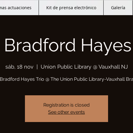
mas actuaciones
Kit de prensa electrónico
Galería
 Bradford Hayes 
sáb, 18 nov
  |  
Union Public Library @ Vauxhall NJ
Bradford Hayes Trio @ The Union Public Library-Vauxhall Br
Registration is closed
See other events