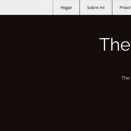
Hogar
Sobre mí
Próxi
The
The 