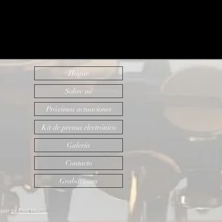
Hogar
Sobre mí
Próximas actuaciones
Kit de prensa electrónico
Galería
Contacto
Grabaciones
 por
24 East Media.