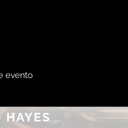
e evento
 HAYES