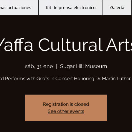
mas actuaciones
Kit de prensa electrónico
Galería
Yaffa Cultural Art
sáb, 31 ene
  |  
Sugar Hill Museum
d Performs with Griots In Concert Honoring Dr. Martin Luther K
Registration is closed
See other events