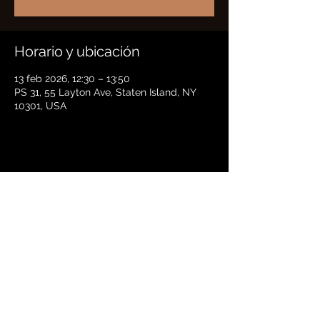
Horario y ubicación
13 feb 2026, 12:30 – 13:50
PS 31, 55 Layton Ave, Staten Island, NY
10301, USA
Compartir este evento
BRADFORD HAYES
Política de privacidad |
Condiciones
©
2021 Bradford Hayes. Reservados todos los
derechos. Diseño de sitio web por
24 East