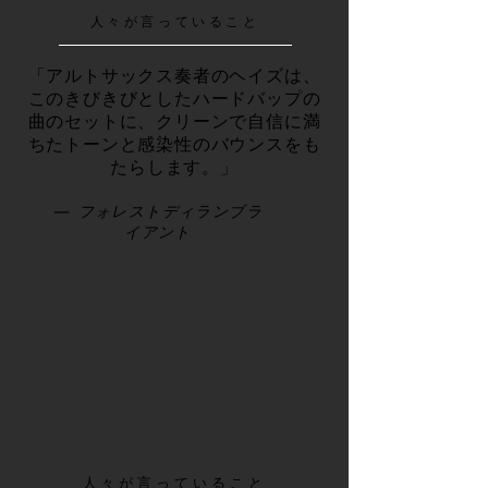
人々が言っていること
「アルトサックス奏者のヘイズは、
このきびきびとしたハードバップの
曲のセットに、クリーンで自信に満
ちたトーンと感染性のバウンスをも
たらします。」
— フォレストディランブラ
イアント
人々が言っていること