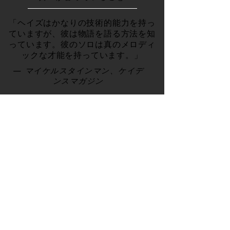
「ヘイズはかなりの技術的能力を持っ
ていますが、彼は物語を語る方法を知
っています。彼のソロは真のメロディ
ックな才能を持っています。」
— マイケルスタインマン、ケイデ
ンスマガジン
人々が言っているこ
と