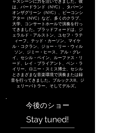
ャズシーンに力を注いできました。彼
は、バードランド（NYC）、タバーン
オンザグリーン（NYC）、ビーコンシ
アター（NYC）など、多くのクラブ、
大学、コンサートホールで演奏を行っ
てきました。ブラッドフォードは、ジ
ェラルド・アルストン、ユセフ・ラテ
ィーフ、テッド・カーソン、マイケ
ル・コクラン、ジョー・リー・ウィル
ソン、ジミー・ヒース、アル・グレ
イ、セシル・ペイン、ルーファス・リ
ード、レイ・ブライアント、ベン・ラ
イリー、ロニー・スミス博士、セシル
とさまざまな音楽環境で演奏または録
音を行ってきました。ブルックスIII、ジ
ェリーバトラー、そしてデルズ。
今後のショー
Stay tuned!