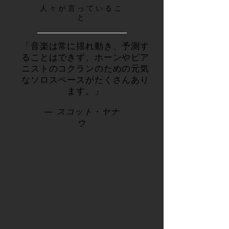
人々が言っているこ
と
「音楽は常に揺れ動き、予測す
ることはできず、ホーンやピア
ニストのコクランのための元気
なソロスペースがたくさんあり
ます。」
— スコット・ヤナ
ウ