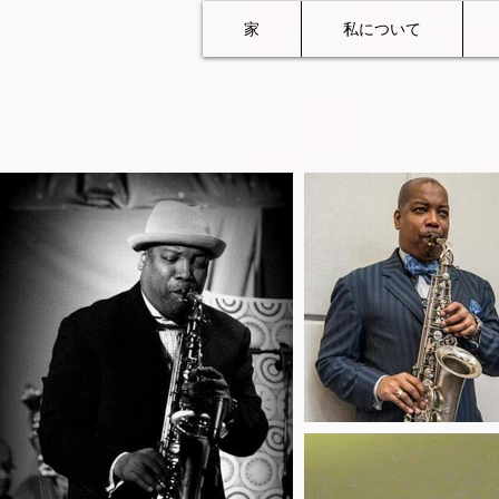
家
私について