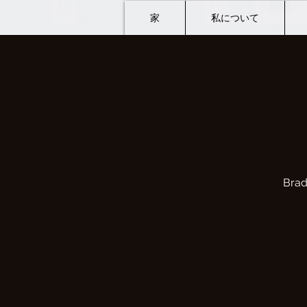
家
私について
Brad