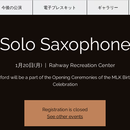
今後の公演
電子プレスキット
ギャラリー
Solo Saxophon
1月20日(月)
  |  
Rahway Recreation Center
ford will be a part of the Opening Ceremonies of the MLK Bir
Celebration
Registration is closed
See other events