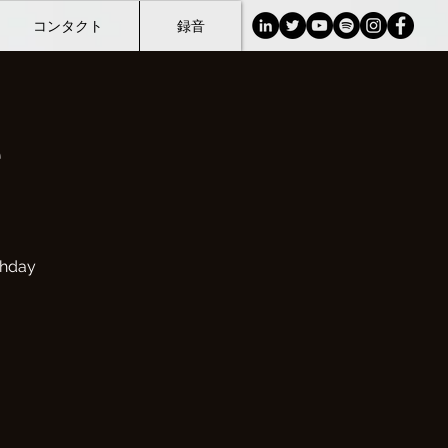
コンタクト
録音
e
thday