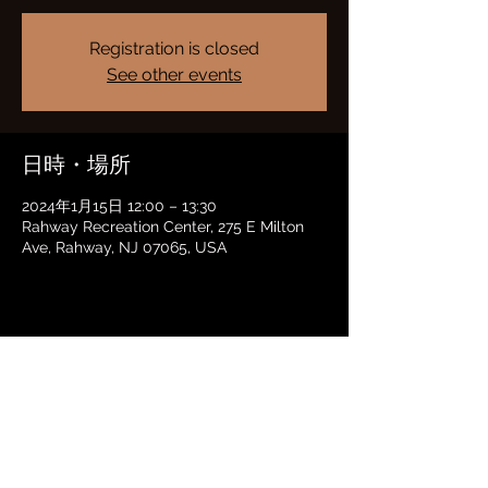
Registration is closed
See other events
日時・場所
2024年1月15日 12:00 – 13:30
Rahway Recreation Center, 275 E Milton
Ave, Rahway, NJ 07065, USA
このイベントをシェア