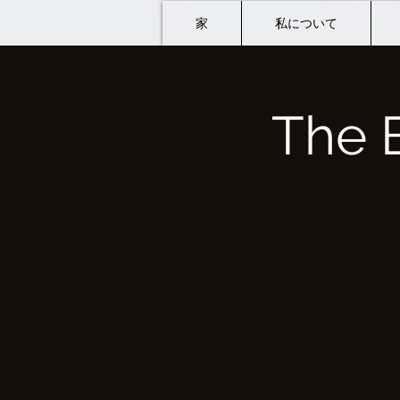
家
私について
The 