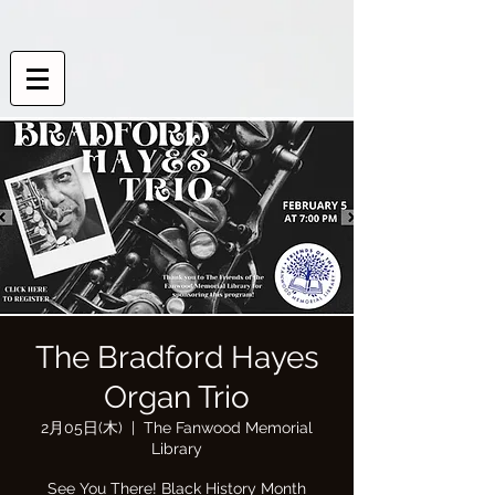
The Bradford Hayes
Organ Trio
2月05日(木)
  |  
The Fanwood Memorial
Library
See You There! Black History Month