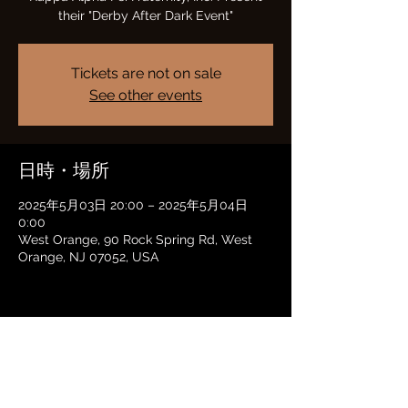
their "Derby After Dark Event"
Tickets are not on sale
See other events
日時・場所
2025年5月03日 20:00 – 2025年5月04日
0:00
West Orange, 90 Rock Spring Rd, West
Orange, NJ 07052, USA
このイベントをシェア