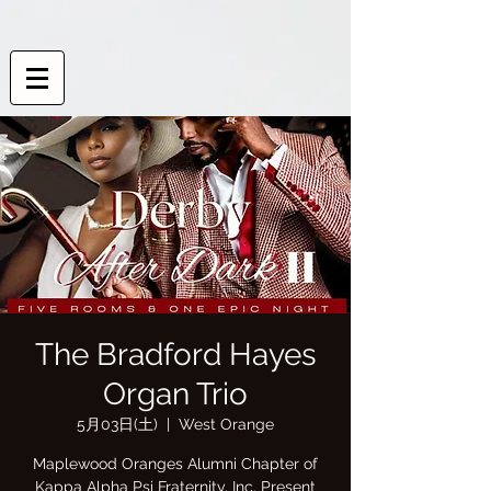
The Bradford Hayes
Organ Trio
5月03日(土)
  |  
West Orange
Maplewood Oranges Alumni Chapter of
Kappa Alpha Psi Fraternity, Inc. Present