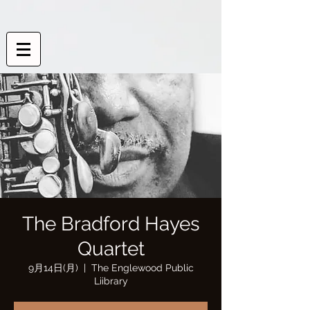
The Bradford Hayes
Quartet
9月14日(月)
  |  
The Englewood Public
Liibrary