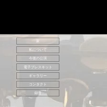
家
私について
今後の公演
電子プレスキット
ギャラリー
コンタクト
録音