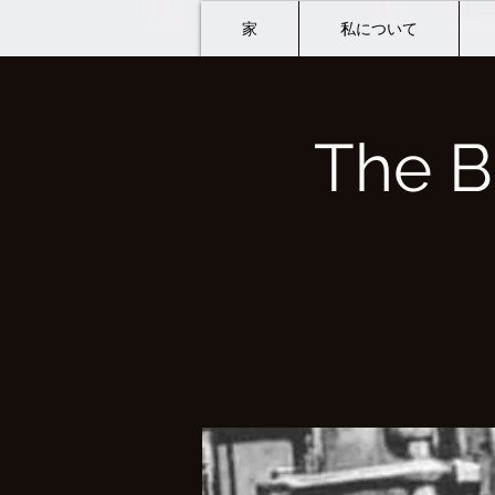
家
私について
The B