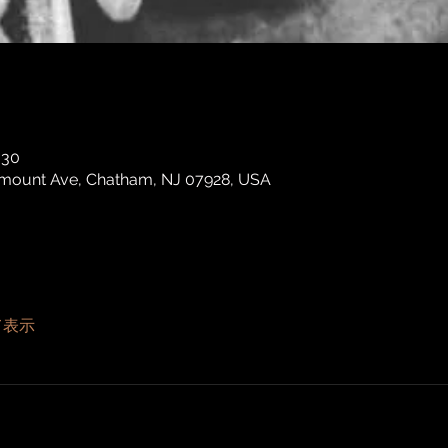
:30
irmount Ave, Chatham, NJ 07928, USA
て表示