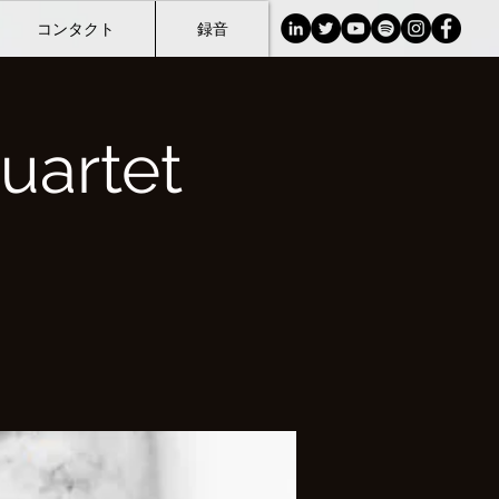
コンタクト
録音
uartet