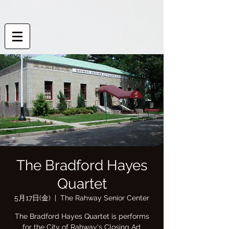
The Bradford Hayes
Quartet
5月17日(金)
  |  
The Rahway Senior Center
The Bradford Hayes Quartet is performs
for the City of Rahway's Closing Art