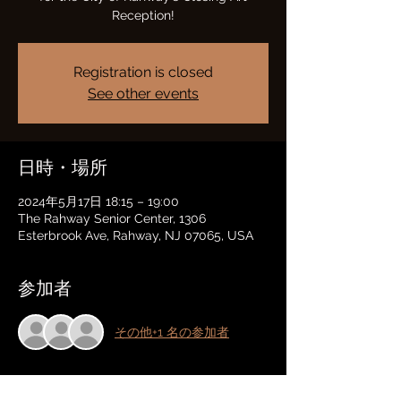
Reception!
Registration is closed
See other events
日時・場所
2024年5月17日 18:15 – 19:00
The Rahway Senior Center, 1306
Esterbrook Ave, Rahway, NJ 07065, USA
参加者
その他+1 名の参加者