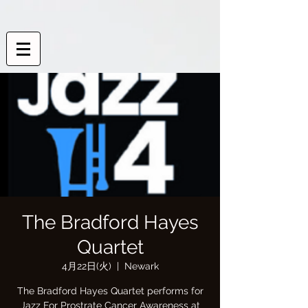
The Bradford Hayes
Quartet
4月22日(火)
  |  
Newark
The Bradford Hayes Quartet performs for
Jazz For Prostrate Cancer Awareness at