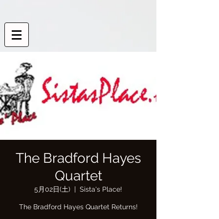
The Bradford Hayes
Quartet
5月02日(土)
  |  
Sista's Place!
The Bradford Hayes Quartet Returns!