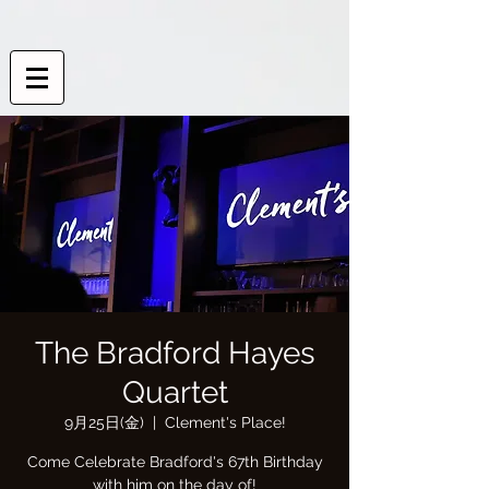
The Bradford Hayes
Quartet
9月25日(金)
  |  
Clement's Place!
Come Celebrate Bradford's 67th Birthday
with him on the day of!