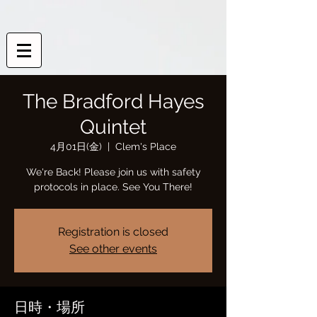
The Bradford Hayes
Quintet
4月01日(金)
  |  
Clem's Place
We're Back! Please join us with safety
protocols in place. See You There!
Registration is closed
See other events
日時・場所