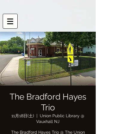
The Bradford Hayes
Trio
11月18日(土)
  |  
Union Public Library @
Vauxhall NJ
The Bradford Hayes Trio @ The Union