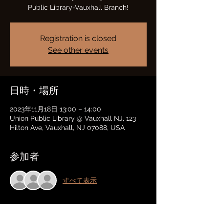
Public Library-Vauxhall Branch!
Registration is closed
See other events
日時・場所
2023年11月18日 13:00 – 14:00
Union Public Library @ Vauxhall NJ, 123
Hilton Ave, Vauxhall, NJ 07088, USA
参加者
すべて表示